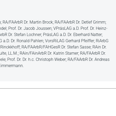
; RA/FAArbR Dr. Martin Brock; RA/FAArbR Dr. Detlef Grimm;
l; Prof. Dr. Jacob Joussen; VPräsLAG a.D. Prof. Dr. Heinz-
bR Dr. Stefan Lochner; PräsLAG a.D. Dr. Eberhard Natter;
 a.D. Dr. Ronald Pahlen; VorsRiLAG Gerhard Pfeiffer; RiArbG
 Rinckkhoff; RA/FAArbR/FAHGesR Dr. Stefan Sasse; RAin Dr.
lte, LL.M.; RAin/FAinArbR Dr. Katrin Stamer; RA/FAArbR Dr.
le; Prof. Dr. Dr. h.c. Christoph Weber; RA/FAArbR Dr. Andreas
n Zimmermann.
ise „Arbeitsrecht im öffentlichen Dienst" ist für alle, die in
Arbeitsmittel – sei es zur ersten Orientierung, sei es zur