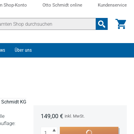
n Shop-Konto
Otto Schmidt online
Kundenservice
ws
Über uns
to Schmidt KG
149,00 €
lle
inkl. MwSt.
Auflage:
Anzahl
In den Warenkorb