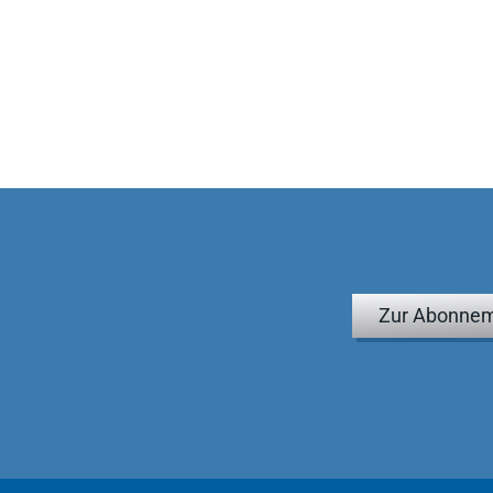
eingeschränkt empfohlen!"
 Frankfurt a.M., in NZA 9/2020
Zur Abonnem