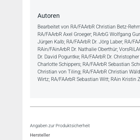
Autoren
Bearbeitet von RA/FAArbR Christian Betz-Rehm
RA/FAArbR Axel Groeger; RiArbG Wolfgang Gunde
Jürgen Kalb; RA/FAArbR Dr. Jörg Laber; RA/FAAr
RAin/FAinArbR Dr. Nathalie Oberthür; VorsRiLAG
Dr. David Poguntke; RA/FAArbR Dr. Christopher
Charlotte Schippers; RA/FAArbR Sebastian Schu
Christian von Tiling; RA/FAArbR Christian Wälde
Wirtz; RA/FAArbR Sebastian Witt; RAin Kristi
„Das umfassend angelegte und im Detail sehr präz
Inhaltsverzeichnis
Angaben zur Produktsicherheit
diesem Bereich arbeiten, ein äußerst wertvolles 
Leseprobe
Hersteller