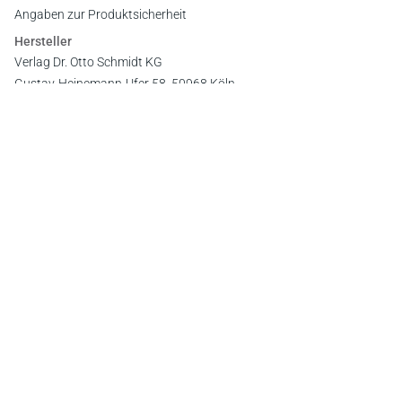
Angaben zur Produktsicherheit
Hersteller
Verlag Dr. Otto Schmidt KG
Gustav-Heinemann-Ufer 58, 50968 Köln
E-Mail:
info@otto-schmidt.de
Newsletter
Abonnieren Sie die kostenlosen Otto-Schmidt-Newsletter
und bleiben Sie über aktuelle Rechtsprechung,
Gesetzgebung und Produktneuheiten informiert!
Zur Abonnement-Auswahl