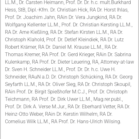
LL.M., Dr. Carsten Heimann, Prof. Dr. Dr. h.c. mult.Burkhard
Hess, StB, Dipl.-Kfm. Dr. Christian Hick, RA Dr. Horst Ihlas,
Prof. Dr. Joachim Jahn, RAin Dr. Vera Jungkind, RA Dr.
Wolfgang Kellenter LL.M., Prof. Dr. Christian Kersting LL.M.,
RA Dr. Arne Kießling, RA Dr. Stefan Kirsten LL.M., RA Dr.
Christoph Klahold, Prof. Dr. Detlef Kleindiek, RA Dr. Lutz
Robert Krämer, RA Dr. Daniel M. Krause LL.M., RA Dr.
Thomas Kremer, RA Prof. Dr. Gerd Krieger, RAin Dr. Sabrina
Kulenkamp, RA Prof. Dr. Dieter Leuering, RA, Attorney-at-law
Dr. Sven H. Schneider LL.M., Prof. Dr. Dr. h.c. Uwe H.
Schneider, RAuN a.D. Dr. Christoph Schücking, RA Dr. Georg
Seyfarth LL.M., RA Dr. Oliver Sieg, RA Dr. Christoph Skoupil,
RAin Prof. Dr. Birgit Spießhofer M.C.J., Prof. Dr. Christoph
Teichmann, RA Prof. Dr. Dirk Uwer LL.M., Mag.rer.publ.,
Prof. Dr. Dirk A. Verse M.Jur., RA Dr. Eberhard Vetter, RA Dr.
Heinz-Otto Weber, RAin Dr. Kerstin Wilhelm, RA Dr.
Cornelius Wilk LL.M., RA Prof. Dr. Hans-Ulrich Wilsing.