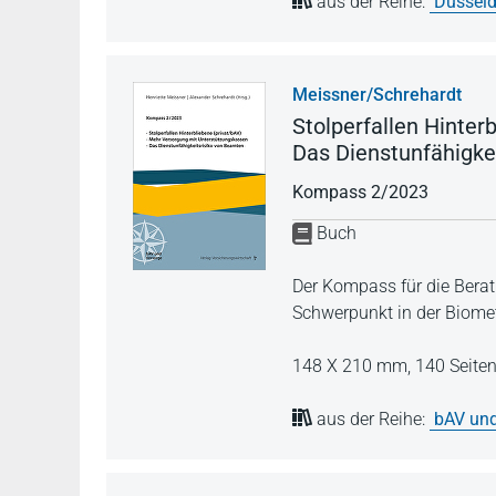
aus der Reihe:
Düsseld
Meissner/Schrehardt
Stolperfallen Hinter
Das Dienstunfähigke
Kompass 2/2023
Buch
Der Kompass für die Berat
Schwerpunkt in der Biomet
148 X 210 mm,
140 Seite
aus der Reihe:
bAV und