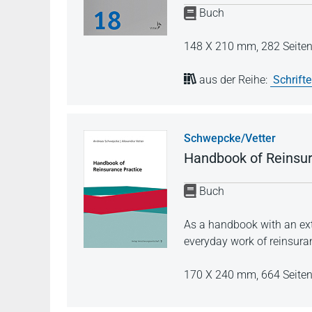
Buch
148 X 210 mm,
282 Seite
aus der Reihe:
Schrift
Schwepcke/Vetter
Handbook of Reinsur
Buch
As a handbook with an exte
everyday work of reinsura
170 X 240 mm,
664 Seite