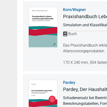
Korn/Wagner
Praxishandbuch Leb
Simulation und Klassifika
Buch
Das Praxishandbuch erklär
Altersvorsorgeprodukten.
170 X 240 mm,
304 Seite
Pardey
Pardey, Der Haushal
Schadenersatz bei Beeinträ
Berechnungstabellen, Form