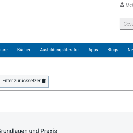
Mei
nare
Bücher
Ausbildungsliteratur
Apps
Blogs
Ne
Filter zurücksetzen
Grundlagen und Praxis