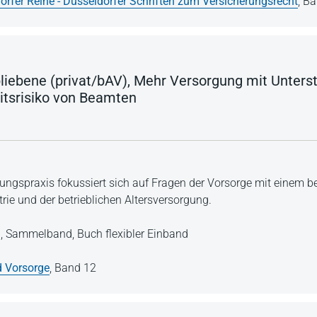
orfer Reihe - Düsseldorfer Schriften zum Versicherungsrecht
,
Ba
bliebene (privat/bAV), Mehr Versorgung mit Unter
itsrisiko von Beamten
ungspraxis fokussiert sich auf Fragen der Vorsorge mit einem 
rie und der betrieblichen Altersversorgung.
n,
Sammelband,
Buch flexibler Einband
 Vorsorge
,
Band 12