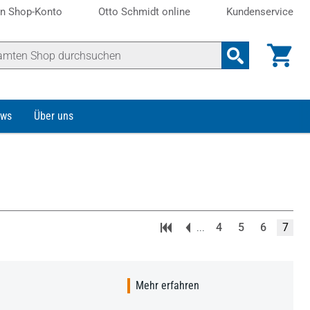
n Shop-Konto
Otto Schmidt online
Kundenservice
ws
Über uns
...
4
5
6
7
Mehr erfahren