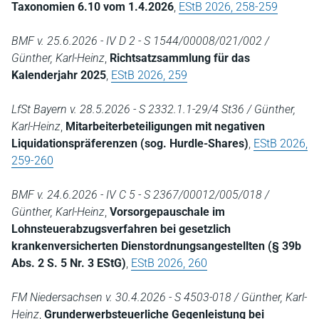
Taxonomien 6.10 vom 1.4.2026
,
EStB 2026, 258-259
BMF v. 25.6.2026 - IV D 2 - S 1544/00008/021/002 /
Günther, Karl-Heinz
,
Richtsatzsammlung für das
Kalenderjahr 2025
,
EStB 2026, 259
LfSt Bayern v. 28.5.2026 - S 2332.1.1-29/4 St36 / Günther,
Karl-Heinz
,
Mitarbeiterbeteiligungen mit negativen
Liquidationspräferenzen (sog. Hurdle-Shares)
,
EStB 2026,
259-260
BMF v. 24.6.2026 - IV C 5 - S 2367/00012/005/018 /
Günther, Karl-Heinz
,
Vorsorgepauschale im
Lohnsteuerabzugsverfahren bei gesetzlich
krankenversicherten Dienstordnungsangestellten (§ 39b
Abs. 2 S. 5 Nr. 3 EStG)
,
EStB 2026, 260
FM Niedersachsen v. 30.4.2026 - S 4503-018 / Günther, Karl-
Heinz
,
Grunderwerbsteuerliche Gegenleistung bei