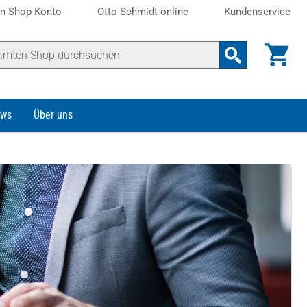
n Shop-Konto
Otto Schmidt online
Kundenservice
ws
Über uns