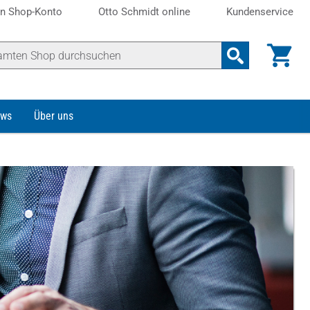
n Shop-Konto
Otto Schmidt online
Kundenservice
ws
Über uns