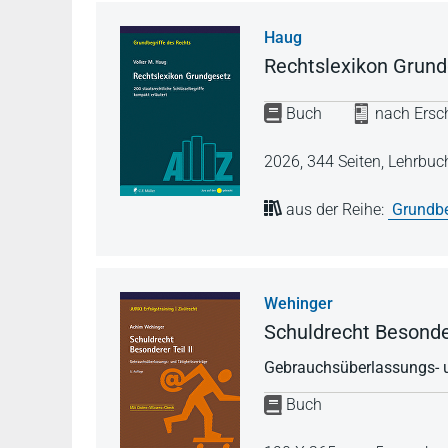
Haug
Rechtslexikon Grun
Buch
nach Ersch
2026,
344 Seiten,
Lehrbuc
aus der Reihe:
Grundbe
Wehinger
Schuldrecht Besonder
Gebrauchsüberlassungs- u
Buch