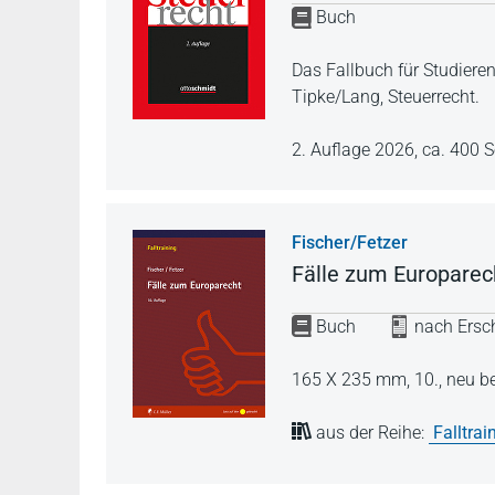
Buch
Das Fallbuch für Studier
Tipke/Lang, Steuerrecht.
2. Auflage 2026,
ca. 400 S
Fischer/Fetzer
Fälle zum Europarec
Buch
nach Ersch
165 X 235 mm,
10., neu b
aus der Reihe:
Falltrai