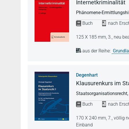
Internetkriminalität
Phänomene-Ermittlungshil
Buch
nach Ersch
125 X 185 mm,
3., neu be
aus der Reihe:
Grundla
Degenhart
Klausurenkurs im Sta
Staatsorganisationsrecht,
Buch
nach Ersch
170 X 240 mm,
7., völlig
Einband