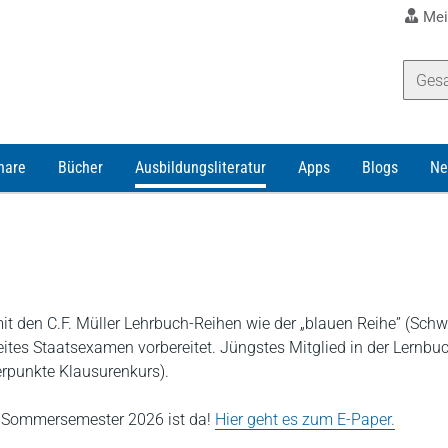
Mei
nare
Bücher
Ausbildungsliteratur
Apps
Blogs
Ne
t den C.F. Müller Lehrbuch-Reihen wie der „blauen Reihe” (Sch
eites Staatsexamen vorbereitet. Jüngstes Mitglied in der Lernbuc
erpunkte Klausurenkurs).
s Sommersemester 2026 ist da!
Hier geht es zum E-Paper.