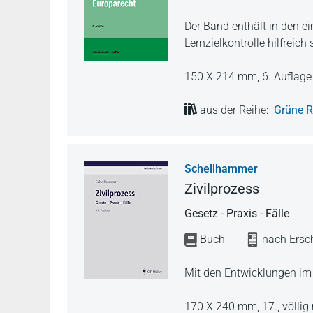
Der Band enthält in den e
Lernzielkontrolle hilfreich 
150 X 214 mm,
6. Auflag
aus der Reihe:
Grüne R
Schellhammer
Zivilprozess
Gesetz - Praxis - Fälle
Buch
nach Ersch
Mit den Entwicklungen im
170 X 240 mm,
17., völli