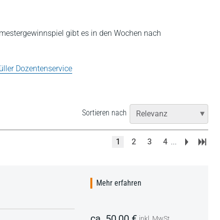
mestergewinnspiel gibt es in den Wochen nach
üller Dozentenservice
Sortieren nach
1
2
3
4
...
Mehr erfahren
ca. 50,00 €
inkl. MwSt.