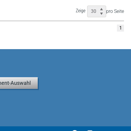
Zeige
pro Seite
1
ent-Auswahl