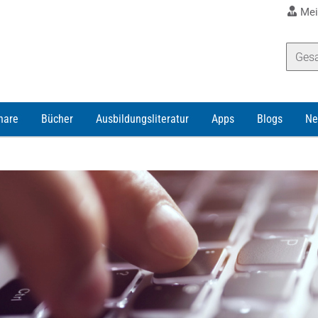
Mei
nare
Bücher
Ausbildungsliteratur
Apps
Blogs
Ne