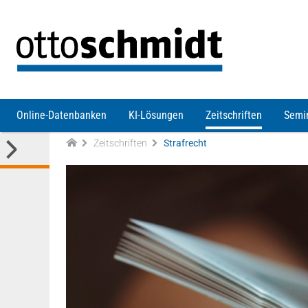
Direkt zum Inhalt
Online-Datenbanken
KI-Lösungen
Zeitschriften
Semi
Zeitschriften
Strafrecht