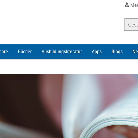
Mei
nare
Bücher
Ausbildungsliteratur
Apps
Blogs
Ne