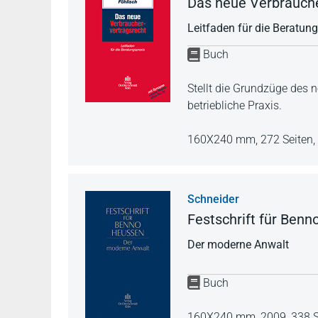
Das neue Verbrauche
Leitfaden für die Beratun
Buch
Stellt die Grundzüge des n
betriebliche Praxis.
160X240 mm,
272 Seiten,
Schneider
Festschrift für Ben
Der moderne Anwalt
Buch
160X240 mm,
2009,
338 S