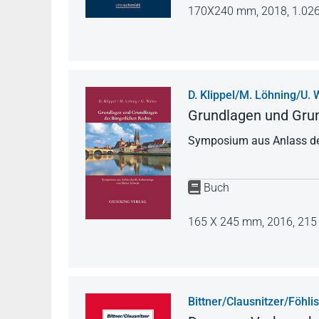
170X240 mm,
2018,
1.026
D. Klippel/M. Löhning/U. 
Grundlagen und Grun
Symposium aus Anlass de
Buch
165 X 245 mm,
2016,
215 
Bittner/Clausnitzer/Föhli