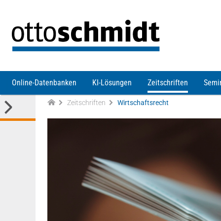
Direkt zum Inhalt
Online-Datenbanken
KI-Lösungen
Zeitschriften
Semi
Zeitschriften
Wirtschaftsrecht