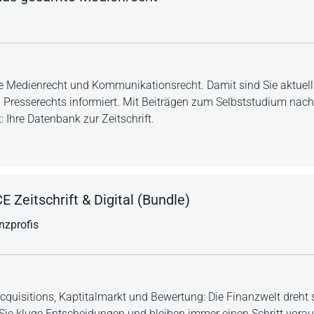
te Medienrecht und Kommunikationsrecht. Damit sind Sie aktuel
Presserechts informiert. Mit Beiträgen zum Selbststudium nach 
 Ihre Datenbank zur Zeitschrift.
eitschrift & Digital (Bundle)
nzprofis
quisitions, Kaptitalmarkt und Bewertung: Die Finanzwelt dreht s
 Sie kluge Entscheidungen und bleiben immer einen Schritt vorau