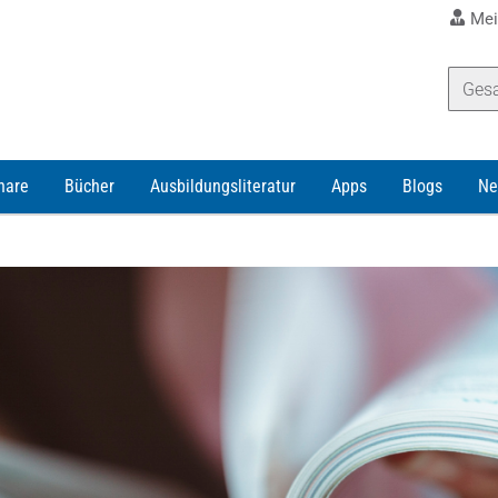
Mei
nare
Bücher
Ausbildungsliteratur
Apps
Blogs
Ne