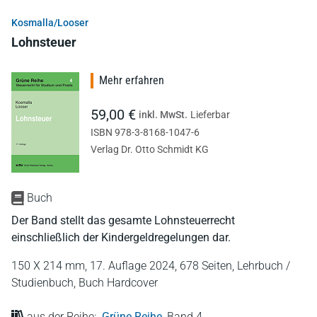
Kosmalla/Looser
Lohnsteuer
Mehr erfahren
59,00 €
inkl. MwSt.
Lieferbar
ISBN 978-3-8168-1047-6
Verlag Dr. Otto Schmidt KG
Buch
Der Band stellt das gesamte Lohnsteuerrecht
einschließlich der Kindergeldregelungen dar.
150 X 214 mm,
17. Auflage 2024,
678 Seiten,
Lehrbuch /
Studienbuch,
Buch Hardcover
aus der Reihe:
Grüne Reihe
,
Band 4