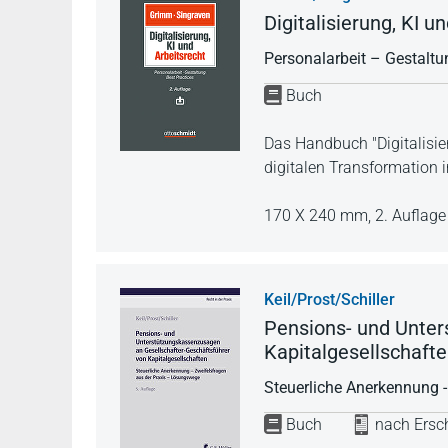
Digitalisierung, KI u
Personalarbeit – Gestaltu
Buch
Das Handbuch "Digitalisie
digitalen Transformation 
170 X 240 mm,
2. Auflag
Keil/Prost/Schiller
Pensions- und Unter
Kapitalgesellschaft
Steuerliche Anerkennung -
Buch
nach Ersch