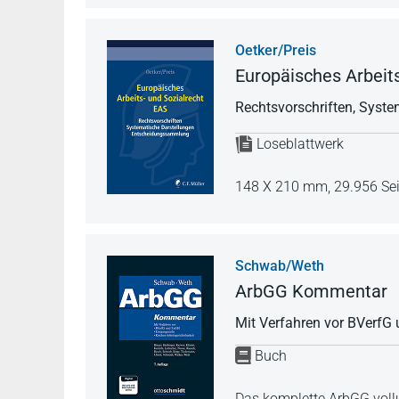
Oetker/Preis
Europäisches Arbeits
Rechtsvorschriften, Syst
Loseblattwerk
148 X 210 mm,
29.956 Se
Schwab/Weth
ArbGG Kommentar
Mit Verfahren vor BVerfG 
Buch
Das komplette ArbGG vollu