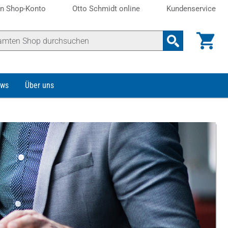
n Shop-Konto
Otto Schmidt online
Kundenservice
ws
Über uns