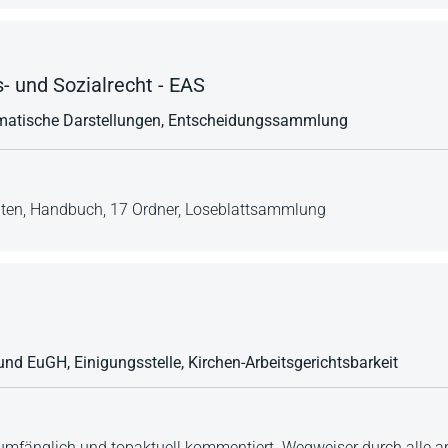
- und Sozialrecht - EAS
ematische Darstellungen, Entscheidungssammlung
iten,
Handbuch,
17 Ordner,
Loseblattsammlung
und EuGH, Einigungsstelle, Kirchen-Arbeitsgerichtsbarkeit
mfänglich und topaktuell kommentiert. Wegweiser durch alle arb