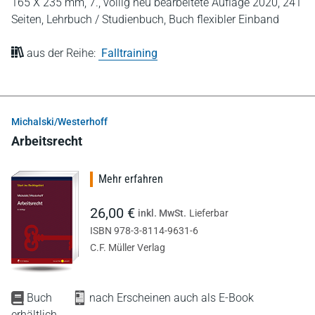
165 X 235 mm,
7., völlig neu bearbeitete Auflage 2020,
241
Seiten,
Lehrbuch / Studienbuch,
Buch flexibler Einband
aus der Reihe:
Falltraining
Michalski/Westerhoff
Arbeitsrecht
Mehr erfahren
26,00 €
inkl. MwSt.
Lieferbar
ISBN 978-3-8114-9631-6
C.F. Müller Verlag
Buch
nach Erscheinen auch als E-Book
erhältlich