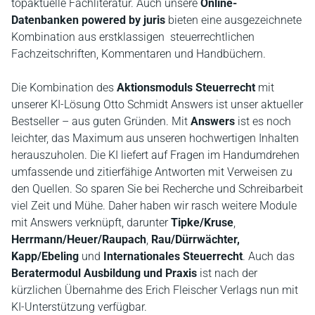
topaktuelle Fachliteratur. Auch unsere
Online-
Datenbanken powered by juris
bieten eine ausgezeichnete
Kombination aus erstklassigen steuerrechtlichen
Fachzeitschriften, Kommentaren und Handbüchern.
Die Kombination des
Aktionsmoduls Steuerrecht
mit
unserer KI-Lösung Otto Schmidt Answers ist unser aktueller
Bestseller – aus guten Gründen. Mit
Answers
ist es noch
leichter, das Maximum aus unseren hochwertigen Inhalten
herauszuholen. Die KI liefert auf Fragen im Handumdrehen
umfassende und zitierfähige Antworten mit Verweisen zu
den Quellen. So sparen Sie bei Recherche und Schreibarbeit
viel Zeit und Mühe. Daher haben wir rasch weitere Module
mit Answers verknüpft, darunter
Tipke/Kruse
,
Herrmann/Heuer/Raupach
,
Rau/Dürrwächter,
Kapp/Ebeling
und
Internationales Steuerrecht
. Auch das
Beratermodul Ausbildung und Praxis
ist nach der
kürzlichen Übernahme des Erich Fleischer Verlags nun mit
KI-Unterstützung verfügbar.