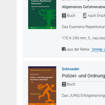
Allgemeines Gefahrenabw
Buch
nach Ersch
Das Examens-Repetitorium
170 X 240 mm,
5., neu be
aus der Reihe:
Unirep 
Schroeder
Polizei- und Ordnun
Buch
Das JURIQ Erfolgstrainin