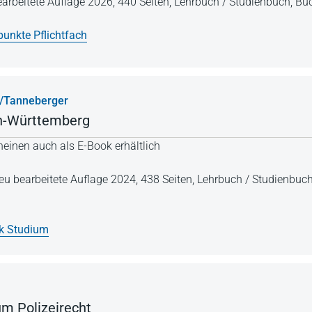
earbeitete Auflage 2026,
440 Seiten,
Lehrbuch / Studienbuch,
Buc
unkte Pflichtfach
/Tanneberger
en-Württemberg
einen auch als E-Book erhältlich
 neu bearbeitete Auflage 2024,
438 Seiten,
Lehrbuch / Studienbuc
k Studium
m Polizeirecht