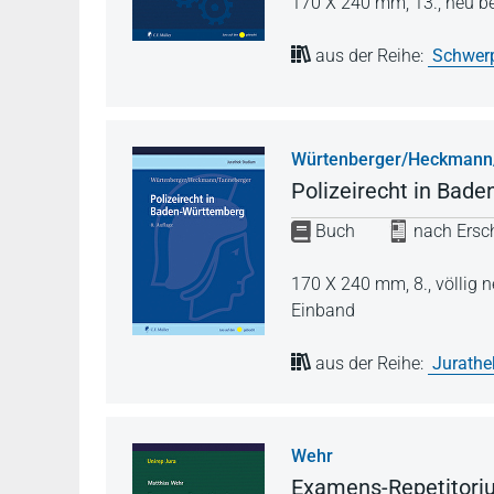
170 X 240 mm,
13., neu b
aus der Reihe:
Schwerp
Würtenberger/Heckmann
Polizeirecht in Bad
Buch
nach Ersch
170 X 240 mm,
8., völlig
Einband
aus der Reihe:
Jurathe
Wehr
Examens-Repetitoriu