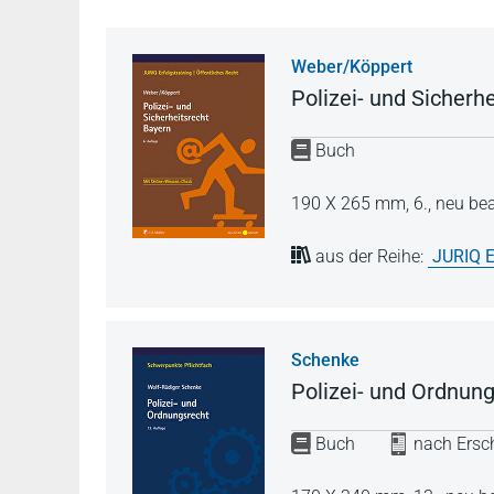
Weber/Köppert
Polizei- und Sicherh
Buch
190 X 265 mm,
6., neu be
aus der Reihe:
JURIQ E
Schenke
Polizei- und Ordnun
Buch
nach Ersch