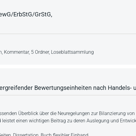
BewG/ErbStG/GrStG,
n,
Kommentar,
5 Ordner,
Loseblattsammlung
bergreifender Bewertungseinheiten nach Handels- 
senden Überblick über die Neuregelungen zur Bilanzierung von 
leistet einen wichtigen Beitrag zu deren Auslegung und Entwic
eiten,
Dissertation,
Buch flexibler Einband