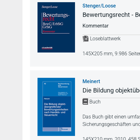
Stenger/Loose
Bewertungsrecht - 
Kommentar
Loseblattwerk
145X205 mm,
9.986 Seite
Meinert
Die Bildung objektü
Buch
Das Buch gibt einen umfas
Sicherungsgeschäften und 
145X210 mm,
2010,
458 S