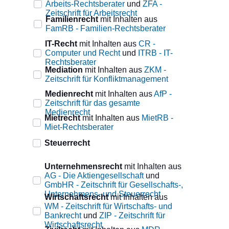
Arbeits-Rechtsberater
und
ZFA -
Zeitschrift für Arbeitsrecht
Familienrecht
mit Inhalten aus
FamRB - Familien-Rechtsberater
IT-Recht
mit Inhalten aus
CR -
Computer und Recht
und
ITRB - IT-
Rechtsberater
Mediation
mit Inhalten aus
ZKM -
Zeitschrift für Konfliktmanagement
Medienrecht
mit Inhalten aus
AfP -
Zeitschrift für das gesamte
Medienrecht
Mietrecht
mit Inhalten aus
MietRB -
Miet-Rechtsberater
Steuerrecht
Unternehmensrecht
mit Inhalten aus
AG - Die Aktiengesellschaft
und
GmbHR - Zeitschrift für Gesellschafts-,
Unternehmens- und Steuerrecht
Wirtschaftsrecht
mit Inhalten aus
WM - Zeitschrift für Wirtschafts- und
Bankrecht
und
ZIP - Zeitschrift für
Wirtschaftsrecht