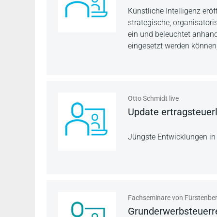
Künstliche Intelligenz erö
strategische, organisator
ein und beleuchtet anhand
eingesetzt werden können,
Otto Schmidt live
Update ertragsteuer
Jüngste Entwicklungen in
Fachseminare von Fürstenbe
Grund­erwerb­steuer­r