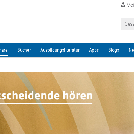
Mei
nare
Bücher
Ausbildungsliteratur
Apps
Blogs
Ne