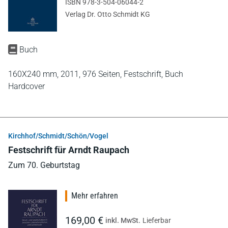
ISBN 978-3-504-06044-2
Verlag Dr. Otto Schmidt KG
Buch
160X240 mm,
2011,
976 Seiten,
Festschrift,
Buch
Hardcover
Kirchhof/Schmidt/Schön/Vogel
Festschrift für Arndt Raupach
Zum 70. Geburtstag
Mehr erfahren
169,00 €
inkl. MwSt.
Lieferbar