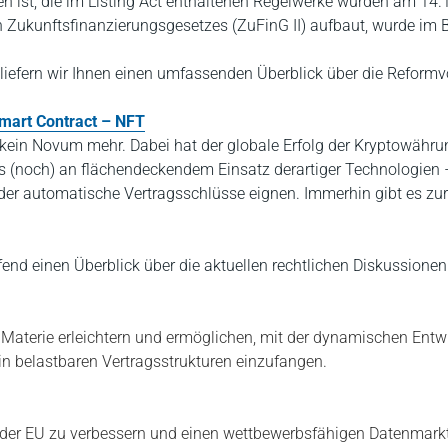
eten ist, die im Listing Act enthaltenen Regelwerke wurden am 1
 Zukunftsfinanzierungsgesetzes (ZuFinG II) aufbaut, wurde im 
liefern wir Ihnen einen umfassenden Überblick über die Reform
mart Contract – NFT
 kein Novum mehr. Dabei hat der globale Erfolg der Kryptowährun
gs (noch) an flächendeckendem Einsatz derartiger Technologien 
oder automatische Vertragsschlüsse eignen. Immerhin gibt es zu
fend einen Überblick über die aktuellen rechtlichen Diskussion
e Materie erleichtern und ermöglichen, mit der dynamischen Entwic
n belastbaren Vertragsstrukturen einzufangen.
ft der EU zu verbessern und einen wettbewerbsfähigen Datenmark