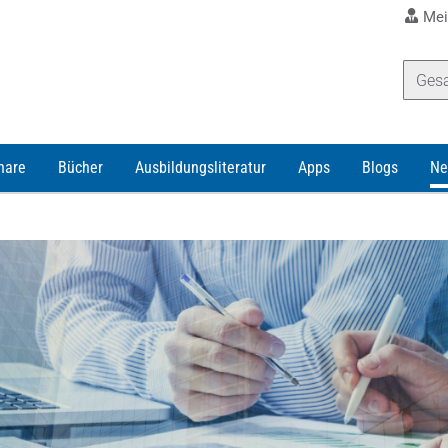
Mei
nare
Bücher
Ausbildungsliteratur
Apps
Blogs
Ne