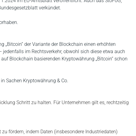
4.11.2024 im EU-Amtsblatt veröffentlicht. Auch das StoFöG,
Bundesgesetzblatt verkündet.
vorhaben.
g „Bitcoin“ der Variante der Blockchain einen erhöhten
– jedenfalls im Rechtsverkehr, obwohl sich diese etwa auch
r auf Blockchain basierenden Kryptowährung „Bitcoin“ schon
en in Sachen Kryptowährung & Co.
klung Schritt zu halten. Für Unternehmen gilt es, rechtzeitig
t zu fördern, indem Daten (insbesondere Industriedaten)