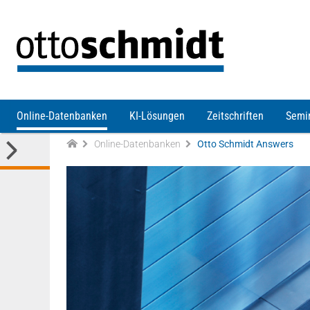
Direkt zum Inhalt
Online-Datenbanken
KI-Lösungen
Zeitschriften
Semi
Online-Datenbanken
Otto Schmidt Answers