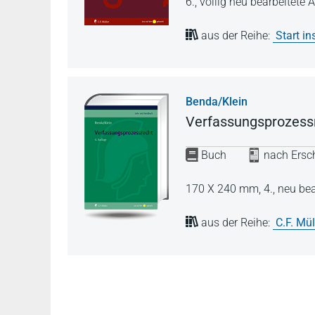
6., völlig neu bearbeitete
aus der Reihe:
Start in
Benda/Klein
Verfassungsprozess
Buch
nach Ersch
170 X 240 mm,
4., neu be
aus der Reihe:
C.F. Mü