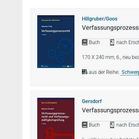
Hillgruber/Goos
Verfassungsprozess
Buch
nach Ersch
170 X 240 mm,
6., neu be
aus der Reihe:
Schwerp
Gersdorf
Verfassungsprozess
Buch
nach Ersch