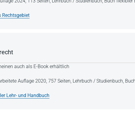
 Auflage 2024,
113 Seiten,
Lehrbuch / Studienbuch,
Buch flexibler
s Rechtsgebiet
recht
einen auch als E-Book erhältlich
arbeitete Auflage 2020,
757 Seiten,
Lehrbuch / Studienbuch,
Buch
ller Lehr- und Handbuch