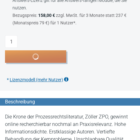
Answers-Lizenz gilt für alle Answers-fähigen Module, die Sie
nutzen.
Bezugspreis:
158,00 €
zzgl. MwSt. für 3 Monate statt 237 €
(Monatspreis 79 €) für 1 Nutzer*.
Anzahl
In den Warenkorb
*
Lizenzmodell (mehr Nutzer)
Beschreibung
Die Krone der Prozessrechtsliteratur, Zöller ZPO, gewinnt
online recherchierbar nochmal an Praxisrelevanz. Hohe
Informationsdichte. Erstklassige Autoren. Vertiefte
Behandlung der Kernprobleme. Unschlagbare Qualität.