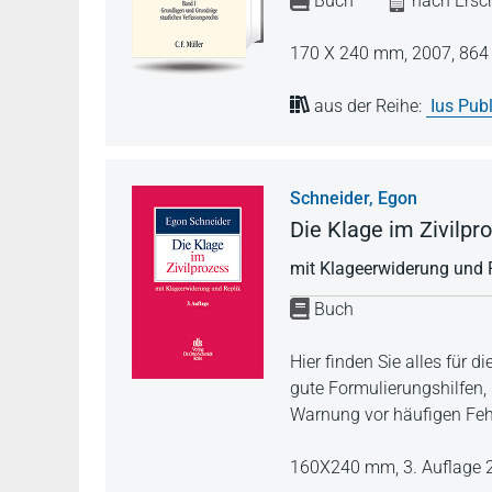
Buch
nach Ersch
170 X 240 mm,
2007,
864 
aus der Reihe:
Ius Pu
Schneider, Egon
Die Klage im Zivilpr
mit Klageerwiderung und 
Buch
Hier finden Sie alles für d
gute Formulierungshilfen, 
Warnung vor häufigen Fehl
160X240 mm,
3. Auflage