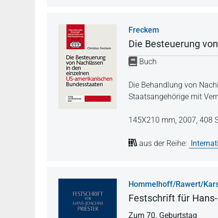
Freckem
Die Besteuerung von
Buch
Die Behandlung von Nachl
Staatsangehörige mit Ver
145X210 mm,
2007,
408 S
aus der Reihe:
Interna
Hommelhoff/Rawert/Kars
Festschrift für Hans
Zum 70. Geburtstag