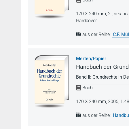
170 X 240 mm,
2., neu be
Hardcover
aus der Reihe:
C.F. Mü
Merten/Papier
Handbuch der Grundr
Band II: Grundrechte in De
Buch
170 X 240 mm,
2006,
1.48
aus der Reihe:
Handbuc