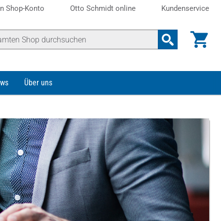
n Shop-Konto
Otto Schmidt online
Kundenservice
ws
Über uns