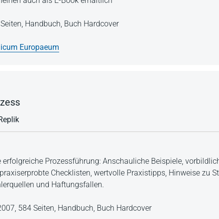
einen auch als E-Book erhältlich
Seiten,
Handbuch,
Buch Hardcover
blicum Europaeum
ozess
Replik
ie erfolgreiche Prozessführung: Anschauliche Beispiele, vorbildlic
praxiserprobte Checklisten, wertvolle Praxistipps, Hinweise zu St
erquellen und Haftungsfallen.
 2007,
584 Seiten,
Handbuch,
Buch Hardcover