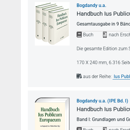
Bogdandy u.a.
Handbuch Ius Publ
Gesamtausgabe in 9 Bänd
Buch
nach Ersch
Die gesamte Edition zum S
170 X 240 mm,
6.316 Seit
aus der Reihe:
Ius Pu
Bogdandy u.a. (IPE Bd. I)
Handbuch Ius Publ
Band I: Grundlagen und G