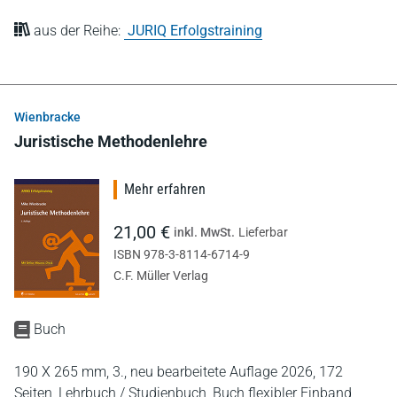
aus der Reihe:
JURIQ Erfolgstraining
Wienbracke
Juristische Methodenlehre
Mehr erfahren
21,00 €
inkl. MwSt.
Lieferbar
ISBN 978-3-8114-6714-9
C.F. Müller Verlag
Buch
190 X 265 mm,
3., neu bearbeitete Auflage 2026,
172
Seiten,
Lehrbuch / Studienbuch,
Buch flexibler Einband