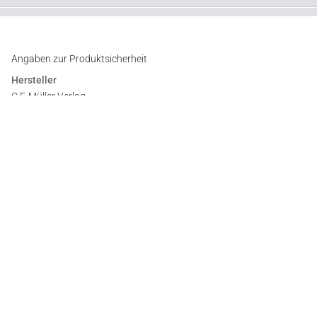
Downloads
Inhaltsverzeichnis
Vorwort
Register
Angaben zur Produktsicherheit
Hersteller
C.F. Müller Verlag
Waldhofer Straße 100, 69123 Heidelberg
E-Mail:
info@cfmueller.de
Newsletter
Abonnieren Sie die kostenlosen Otto-Schmidt-Newsletter
und bleiben Sie über aktuelle Rechtsprechung,
Gesetzgebung und Produktneuheiten informiert!