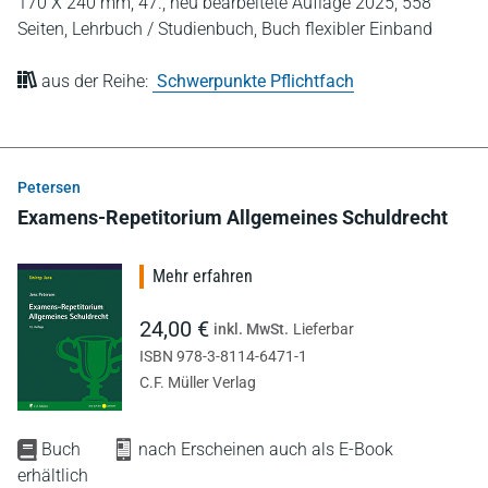
170 X 240 mm,
47., neu bearbeitete Auflage 2025,
558
Seiten,
Lehrbuch / Studienbuch,
Buch flexibler Einband
aus der Reihe:
Schwerpunkte Pflichtfach
Petersen
Examens-Repetitorium Allgemeines Schuldrecht
Mehr erfahren
24,00 €
inkl. MwSt.
Lieferbar
ISBN 978-3-8114-6471-1
C.F. Müller Verlag
Buch
nach Erscheinen auch als E-Book
erhältlich