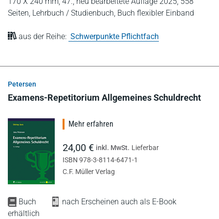
170 X 240 mm,
47., neu bearbeitete Auflage 2025,
558
Seiten,
Lehrbuch / Studienbuch,
Buch flexibler Einband
aus der Reihe:
Schwerpunkte Pflichtfach
Petersen
Examens-Repetitorium Allgemeines Schuldrecht
Mehr erfahren
24,00 €
inkl. MwSt.
Lieferbar
ISBN 978-3-8114-6471-1
C.F. Müller Verlag
Buch
nach Erscheinen auch als E-Book
erhältlich