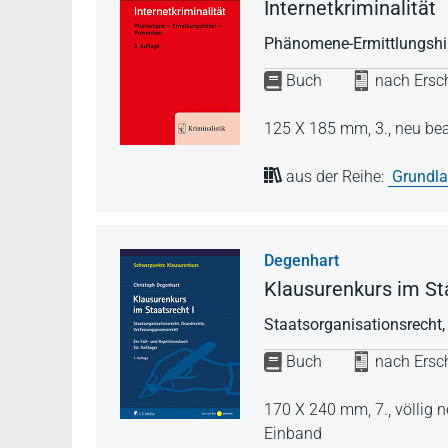
Internetkriminalität
Phänomene-Ermittlungshil
Buch
nach Ersch
125 X 185 mm,
3., neu be
aus der Reihe:
Grundla
Degenhart
Klausurenkurs im Sta
Staatsorganisationsrecht,
Buch
nach Ersch
170 X 240 mm,
7., völlig
Einband