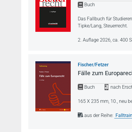
Buch
Das Fallbuch für Studier
Tipke/Lang, Steuerrecht.
2. Auflage 2026,
ca. 400 S
Fischer/Fetzer
Fälle zum Europarec
Buch
nach Ersch
165 X 235 mm,
10., neu b
aus der Reihe:
Falltrai