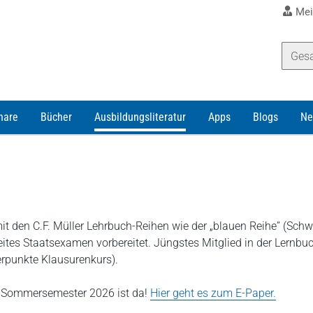
Mei
nare
Bücher
Ausbildungsliteratur
Apps
Blogs
Ne
t den C.F. Müller Lehrbuch-Reihen wie der „blauen Reihe” (Sch
eites Staatsexamen vorbereitet. Jüngstes Mitglied in der Lernbuc
erpunkte Klausurenkurs).
s Sommersemester 2026 ist da!
Hier geht es zum E-Paper.