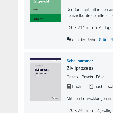
Der Band enthält in den e
Lernzielkontrolle hilfreich 
150 X 214 mm,
6. Auflag
aus der Reihe:
Grüne R
Schellhammer
Zivilprozess
Gesetz - Praxis - Fälle
Buch
nach Ersch
Mit den Entwicklungen im
170 X 240 mm,
17., völli