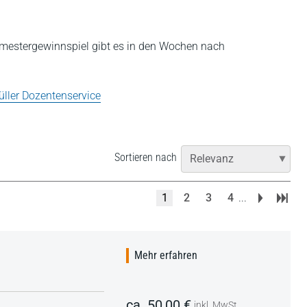
mestergewinnspiel gibt es in den Wochen nach
üller Dozentenservice
Sortieren nach
1
2
3
4
...
Mehr erfahren
ca. 50,00 €
inkl. MwSt.