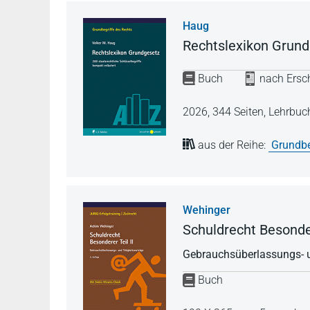
Haug
Rechtslexikon Grun
Buch
nach Ersch
2026,
344 Seiten,
Lehrbuc
aus der Reihe:
Grundbe
Wehinger
Schuldrecht Besonder
Gebrauchsüberlassungs- u
Buch