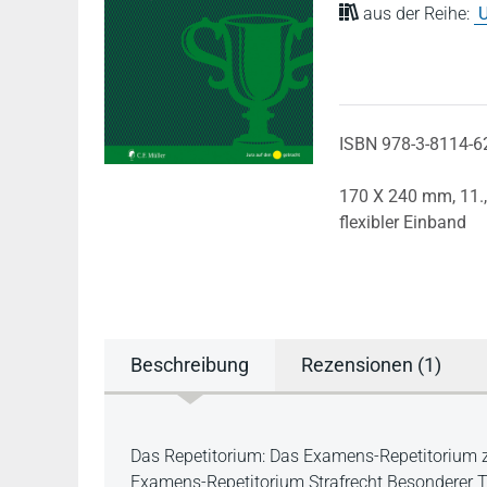
aus der Reihe:
U
ISBN 978-3-8114-6
170 X 240 mm,
11.
flexibler Einband
Beschreibung
Rezensionen (1)
Beschreibung
Das Repetitorium: Das Examens-Repetitorium zu
Examens-Repetitorium Strafrecht Besonderer T