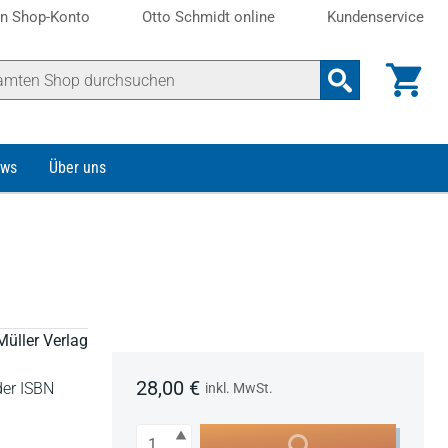
n Shop-Konto
Otto Schmidt online
Kundenservice
ws
Über uns
Müller Verlag
28,00 €
der ISBN
inkl. MwSt.
Anzahl
In den Warenkorb