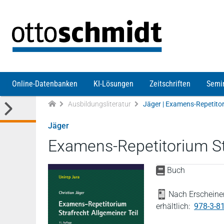
Direkt zum Inhalt
Online-Datenbanken
KI-Lösungen
Zeitschriften
Semi
Ausbildungsliteratur
Jäger | Examens-Repetitor
Jäger
Examens-Repetitorium Str
Buch
Nach Erscheinen
erhältlich:
978-3-8