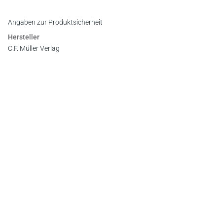
Vorwort
Register
Angaben zur Produktsicherheit
Hersteller
C.F. Müller Verlag
Waldhofer Straße 100, 69123 Heidelberg
E-Mail:
info@cfmueller.de
Newsletter
Abonnieren Sie die kostenlosen Otto-Schmidt-Newsletter
und bleiben Sie über aktuelle Rechtsprechung,
Gesetzgebung und Produktneuheiten informiert!
Zur Abonnement-Auswahl