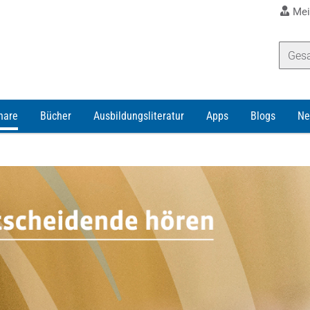
Mei
nare
Bücher
Ausbildungsliteratur
Apps
Blogs
Ne