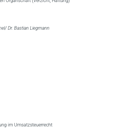
n Organschaft (Verzicht, Haftung)
el/ Dr. Bastian Liegmann
sung im Umsatzsteuerrecht