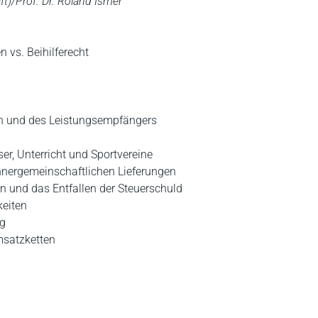
ft)/Prof. Dr. Roland Ismer
 vs. Beihilferecht
n und des Leistungsempfängers
er, Unterricht und Sportvereine
nnergemeinschaftlichen Lieferungen
n und das Entfallen der Steuerschuld
keiten
g
satzketten