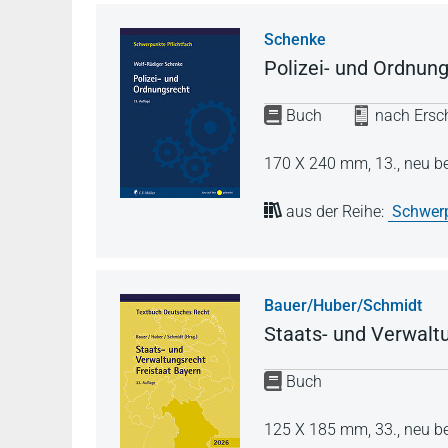
Schenke
Polizei- und Ordnun
Buch
nach Ersch
170 X 240 mm,
13., neu b
aus der Reihe:
Schwerp
Bauer/Huber/Schmidt
Staats- und Verwalt
Buch
125 X 185 mm,
33., neu b