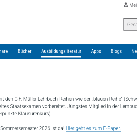
Mei
nare
Bücher
Ausbildungsliteratur
Apps
Blogs
Ne
t den C.F. Müller Lehrbuch-Reihen wie der „blauen Reihe” (Sch
eites Staatsexamen vorbereitet. Jüngstes Mitglied in der Lernbuc
erpunkte Klausurenkurs).
s Sommersemester 2026 ist da!
Hier geht es zum E-Paper.