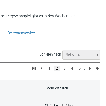
mestergewinnspiel gibt es in den Wochen nach
üller Dozentenservice
Sortieren nach
1
2
3
4
5
...
Mehr erfahren
21,00 €
inkl. MwSt.