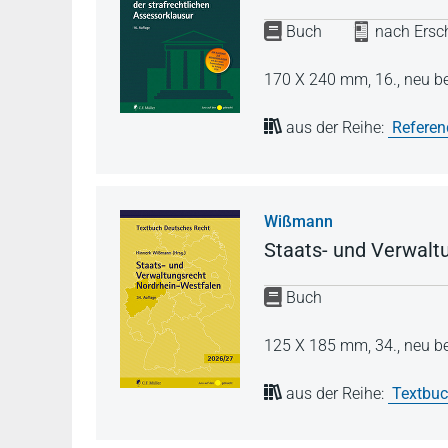
Buch
nach Ersch
170 X 240 mm,
16., neu b
aus der Reihe:
Referen
Wißmann
Staats- und Verwalt
Buch
125 X 185 mm,
34., neu b
aus der Reihe:
Textbuc