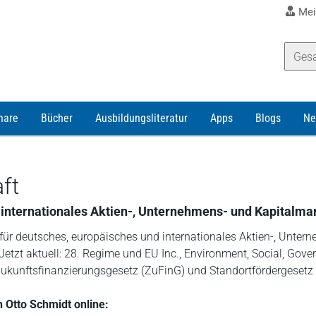
Mei
nare
Bücher
Ausbildungsliteratur
Apps
Blogs
Ne
ft
d internationales Aktien-, Unternehmens- und Kapitalma
t für deutsches, europäisches und internationales Aktien-, Unte
Jetzt aktuell: 28. Regime und EU Inc., Environment, Social, Gov
 Zukunftsfinanzierungsgesetz (ZuFinG) und Standortfördergesetz
n Otto Schmidt online: