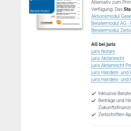
Alternativ zum Prin
Verfügung: Das
Sta
Aktionsmodul Gesel
Beratermodul AG - 
Beratermodul Zeitsc
AG bei juris
juris Notare
juris Aktienrecht
juris Aktienrecht 
juris Handels- und 
juris Handels- und
Inklusive Berat
Beiträge und H
Zukunftsfinanz
Zeitschriften-A