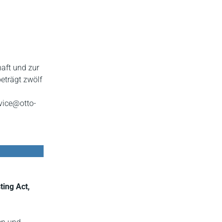
aft und zur
beträgt zwölf
vice@otto-
ting Act,