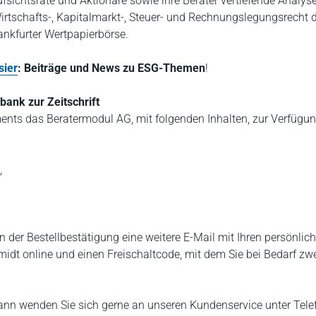
Aufsichtsräte und Aktionäre
sowie ihre Berater vertiefende Analys
irtschafts-, Kapitalmarkt-, Steuer- und Rechnungslegungsrecht d
rankfurter Wertpapierbörse.
sier
: Beiträge und News zu ESG-Themen
!
ank zur Zeitschrift
nts das Beratermodul AG, mit folgenden Inhalten, zur Verfügu
,
n der Bestellbestätigung eine weitere E-Mail mit Ihren persönlic
dt online und einen Freischaltcode, mit dem Sie bei Bedarf zwe
nn wenden Sie sich gerne an unseren Kundenservice unter Tele