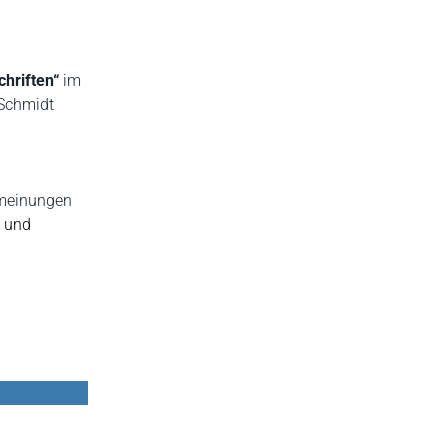
chriften“
im
 Schmidt
nmeinungen
n und