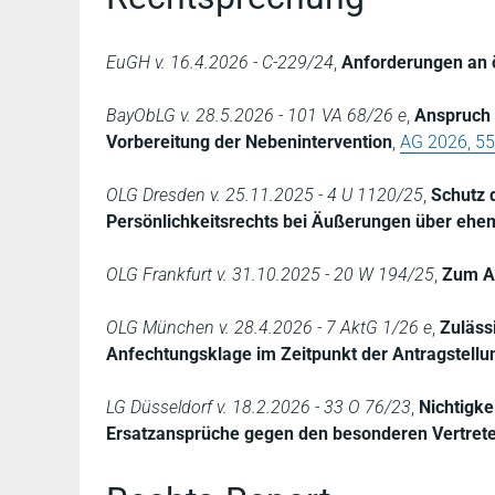
EuGH v. 16.4.2026 - C-229/24
,
Anforderungen an ö
BayObLG v. 28.5.2026 - 101 VA 68/26 e
,
Anspruch 
Vorbereitung der Nebenintervention
,
AG 2026, 5
OLG Dresden v. 25.11.2025 - 4 U 1120/25
,
Schutz 
Persönlichkeitsrechts bei Äußerungen über ehe
OLG Frankfurt v. 31.10.2025 - 20 W 194/25
,
Zum An
OLG München v. 28.4.2026 - 7 AktG 1/26 e
,
Zuläss
Anfechtungsklage im Zeitpunkt der Antragstellu
LG Düsseldorf v. 18.2.2026 - 33 O 76/23
,
Nichtigk
Ersatzansprüche gegen den besonderen Vertret