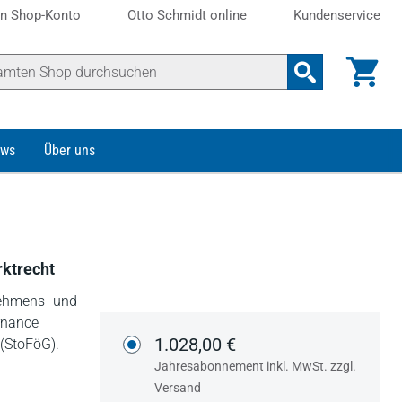
n Shop-Konto
Otto Schmidt online
Kundenservice
ws
Über uns
rktrecht
rnehmens- und
ernance
1.028,00 €
 (StoFöG).
Jahresabonnement inkl. MwSt. zzgl.
Versand