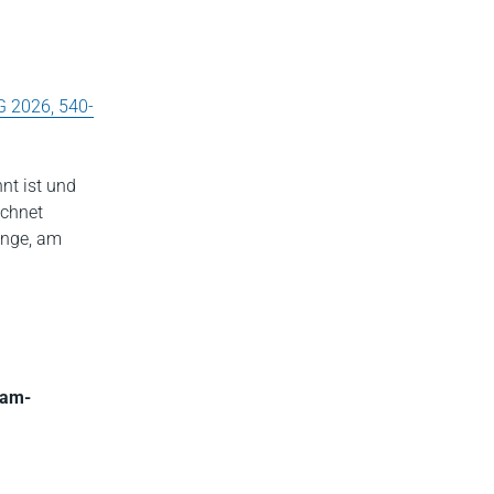
G 2026, 540-
nnt ist und
ichnet
enge, am
eam-