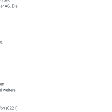
en und
er AG. Die
ng.
hen
i weitere
fon (0221)