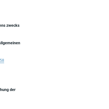
rens zwecks
allgemeinen
558
chung der