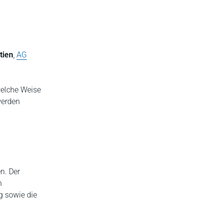
tien
,
AG
welche Weise
werden
n. Der
n
g sowie die