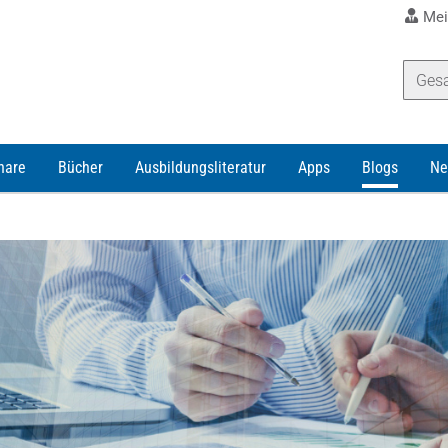
Mei
nare
Bücher
Ausbildungsliteratur
Apps
Blogs
Ne