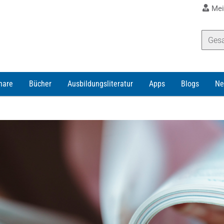
Mei
nare
Bücher
Ausbildungsliteratur
Apps
Blogs
Ne