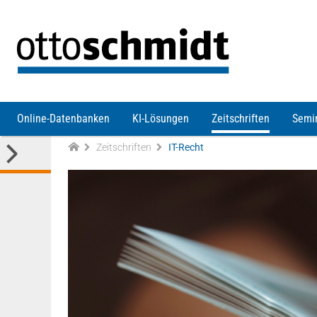
Direkt zum Inhalt
Online-Datenbanken
KI-Lösungen
Zeitschriften
Semi
Zeitschriften
IT-Recht