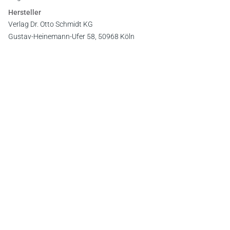
Hersteller
Verlag Dr. Otto Schmidt KG
Gustav-Heinemann-Ufer 58, 50968 Köln
E-Mail:
info@otto-schmidt.de
Newsletter
Abonnieren Sie die kostenlosen Otto-Schmidt-Newsletter
und bleiben Sie über aktuelle Rechtsprechung,
Gesetzgebung und Produktneuheiten informiert!
Zur Abonnement-Auswahl