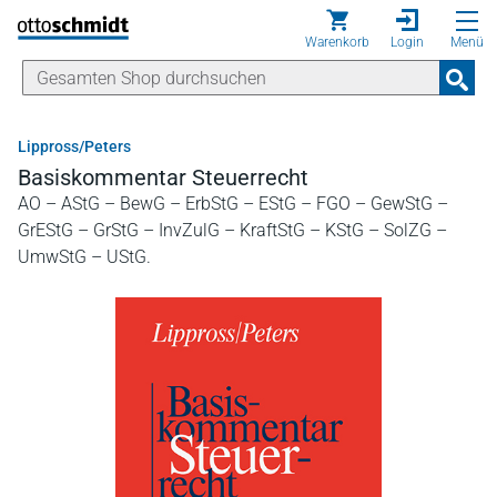
Direkt zum Inhalt
Warenkorb
Login
Menü
Lippross/Peters
Basiskommentar Steuerrecht
AO – AStG – BewG – ErbStG – EStG – FGO – GewStG –
GrEStG – GrStG – InvZulG – KraftStG – KStG – SolZG –
UmwStG – UStG.