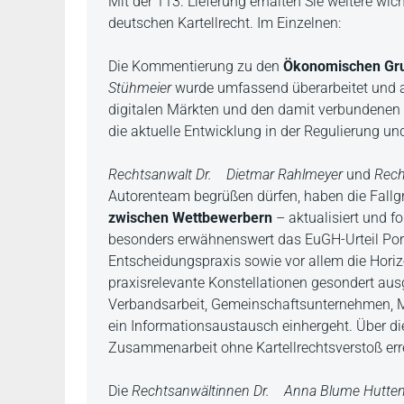
Mit der 113. Lieferung erhalten Sie weitere 
deutschen Kartellrecht. Im Einzelnen:
Die Kommentierung zu den
Ökonomischen Gr
Stühmeier
wurde umfassend überarbeitet und a
digitalen Märkten und den damit verbundenen
die aktuelle Entwicklung in der Regulierung u
Rechtsanwalt Dr. Dietmar
Rahlmeyer
und
Rech
Autorenteam begrüßen dürfen, haben die Fal
zwischen Wettbewerbern
– aktualisiert und f
besonders erwähnenswert das EuGH-Urteil Port
Entscheidungspraxis sowie vor allem die Hori
praxisrelevante Konstellationen gesondert ausg
Verbandsarbeit, Gemeinschaftsunternehmen, Min
ein Informationsaustausch einhergeht. Über die
Zusammenarbeit ohne Kartellrechtsverstoß err
Die
Rechtsanwältinnen Dr. Anna Blume
Hutte