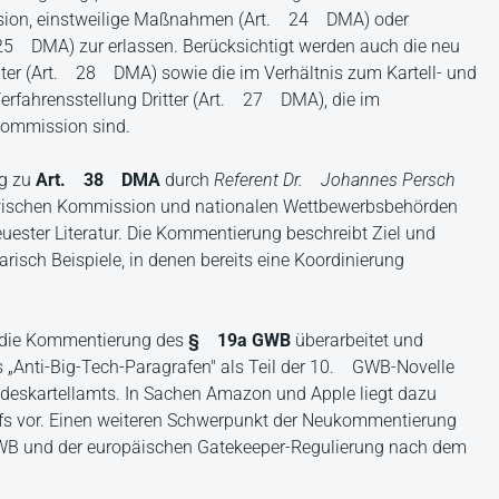
ission, einstweilige Maßnahmen (Art. 24 DMA) oder
25 DMA) zur erlassen. Berücksichtigt werden auch die neu
ter (Art. 28 DMA) sowie die im Verhältnis zum Kartell- und
Verfahrensstellung Dritter (Art. 27 DMA), die im
 Kommission sind.
ng zu
Art. 38 DMA
durch
Referent Dr. Johannes
Persch
 zwischen Kommission und nationalen Wettbewerbsbehörden
ester Literatur. Die Kommentierung beschreibt Ziel und
isch Beispiele, in denen bereits eine Koordinierung
die Kommentierung des
§ 19a GWB
überarbeitet und
es „Anti-Big-Tech-Paragrafen" als Teil der 10. GWB-Novelle
ndeskartellamts. In Sachen Amazon und Apple liegt dazu
s vor. Einen weiteren Schwerpunkt der Neukommentierung
B und der europäischen Gatekeeper-Regulierung nach dem