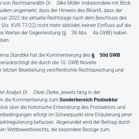
e von
Rechtsanwältin Dr. Silke
Möller
insbesondere mit Blick
de zudem angemerkt, dass der Hinweis des BKartA, dass der
uar 2022 die aktuelle Rechtslage nach dem Beschluss des
z. KVR 77/22) nicht mehr abbildet, keinen Einfluss auf die
des Wertes der Gegenleistung (§ 38 Abs. 4a GWB) haben
iben.
Hanna
Standtke
hat die Kommentierung des
§ 50d GWB
rücksichtigt die durch die 10. GWB Novelle
letzten Bearbeitung veröffentlichte Rechtsprechung und
der Analyst Dr. Oliver
Zierke
, jeweils tätig in der
ben die Kommentierung zum
Sonderbereich Postsektor
ick über die historische Entwicklung des Postsektors und
nbedingungen erfolgt im Schwerpunkt eine Erläuterung jener
arktregulierung befassen. Abgerundet wird der Beitrag durch
einen Wettbewerbsrechts, die besondere Bezüge zum