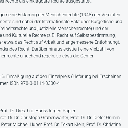
nrechte als einklagbare Rechte ausgestaltet.
Allgemeine Erklärung der Menschenrechte (1948) der Vereinten
ente sind dabei der Internationale Pakt über Bürgerliche und
Freiheitsrechte und justizielle Menschenrechte) und der
ale und Kulturelle Rechte (z.B. Recht auf Selbstbestimmung,
er etwa das Recht auf Arbeit und angemessene Entlohnung).
indendes Recht. Darüber hinaus existiert eine Vielzahl von
enrechte eingehend regeln, so etwa die Genfer
15 % Ermäßigung auf den Einzelpreis (Lieferung bei Erscheinen
ummer: ISBN 978-3-8114-3330-4
Prof. Dr. Dres. h.c. Hans-Jürgen Papier
of. Dr. Dr. Christoph Grabenwarter; Prof. Dr. Dr. Dieter Grimm;
 Peter Michael Huber; Prof. Dr. Eckart Klein; Prof. Dr. Christine