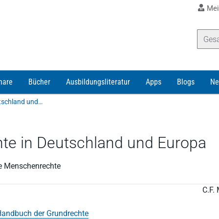
Mei
nare
Bücher
Ausbildungsliteratur
Apps
Blogs
Ne
Merten/Papier | Handbuch der Grundrechte in Deutschland und Europa
te in Deutschland und Europa
lle Menschenrechte
C.F. 
andbuch der Grundrechte