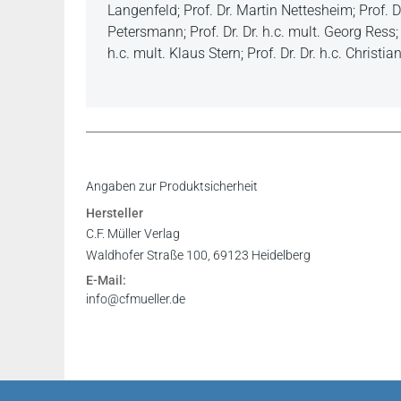
Langenfeld; Prof. Dr. Martin Nettesheim; Prof. Dr
Petersmann; Prof. Dr. Dr. h.c. mult. Georg Ress; P
h.c. mult. Klaus Stern; Prof. Dr. Dr. h.c. Christ
Inhaltsverzeichnis
Angaben zur Produktsicherheit
Leseprobe
Hersteller
Leseprobe
C.F. Müller Verlag
Philip Czech in: Newsletter Menschenrechte 2/
Leseprobe
Waldhofer Straße 100, 69123 Heidelberg
E-Mail:
info@cfmueller.de