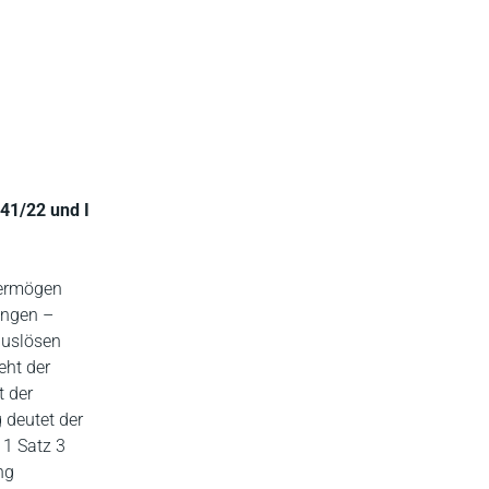
 41/22 und I
vermögen
ungen –
auslösen
eht der
t der
 deutet der
 1 Satz 3
ng