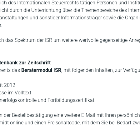
ch des Internationalen Steuerrechts tätigen Personen und Instit
rklicht durch die Unterrichtung über die Themenbereiche des Inter
anstaltungen und sonstiger Informationsträger sowie die Organ
n.
ich das Spektrum der ISR um weitere wertvolle gegenseitige Anr
tenbank zur Zeitschrift
ments das
Beratermodul ISR
, mit folgenden Inhalten, zur Verfüg
it 2012
se im Volltext
erfolgskontrolle und Fortbildungszertifikat
n der Bestellbestätigung eine weitere E-Mail mit Ihren persönlic
dt online und einen Freischaltcode, mit dem Sie bei Bedarf zwe