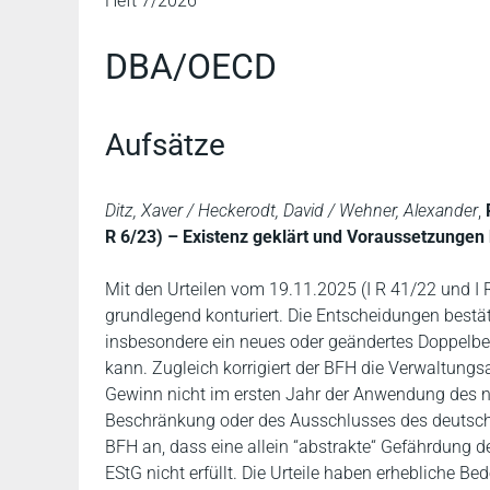
Heft 7/2026
DBA/OECD
Aufsätze
Ditz, Xaver / Heckerodt, David / Wehner, Alexander
,
R 6/23) – Existenz geklärt und Voraussetzungen k
Mit den Urteilen vom 19.11.2025 (I R 41/22 und I 
grundlegend konturiert. Die Entscheidungen best
insbesondere ein neues oder geändertes Doppelb
kann. Zugleich korrigiert der BFH die Verwaltungs
Gewinn nicht im ersten Jahr der Anwendung des neu
Beschränkung oder des Ausschlusses des deutsche
BFH an, dass eine allein “abstrakte“ Gefährdung 
EStG nicht erfüllt. Die Urteile haben erhebliche B