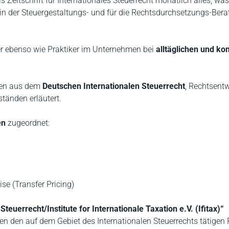
 Zeitschrift für Internationales Steuerrecht monatlich alles, was
in der Steuergestaltungs- und für die Rechtsdurchsetzungs-Ber
ter ebenso wie Praktiker im Unternehmen bei
alltäglichen und k
emen aus dem
Deutschen Internationalen Steuerrecht
, Rechtsent
tänden erläutert.
en
zugeordnet:
se (Transfer Pricing)
Steuerrecht/Institute for Internationale Taxation e.V. (Ifitax)“
en den auf dem Gebiet des Internationalen Steuerrechts tätigen