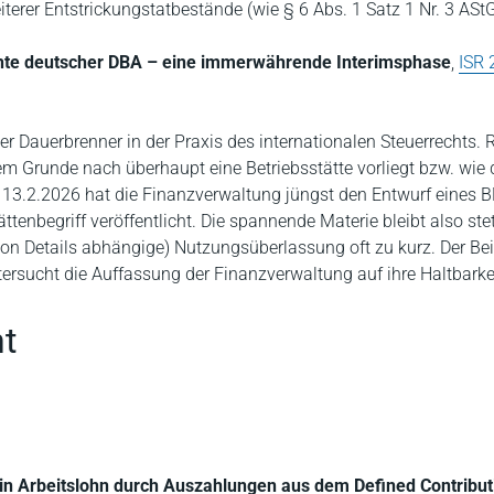
erer Entstrickungstatbestände (wie § 6 Abs. 1 Satz 1 Nr. 3 AStG
hte deutscher DBA – eine immerwährende Interimsphase
,
ISR 
ver Dauerbrenner in der Praxis des internationalen Steuerrechts.
dem Grunde nach überhaupt eine Betriebsstätte vorliegt bzw. wie 
 13.2.2026 hat die Finanzverwaltung jüngst den Entwurf eines 
tenbegriff veröffentlicht. Die spannende Materie bleibt also stet
n Details abhängige) Nutzungsüberlassung oft zu kurz. Der Beit
sucht die Auffassung der Finanzverwaltung auf ihre Haltbarkei
t
in Arbeitslohn durch Auszahlungen aus dem Defined Contribut