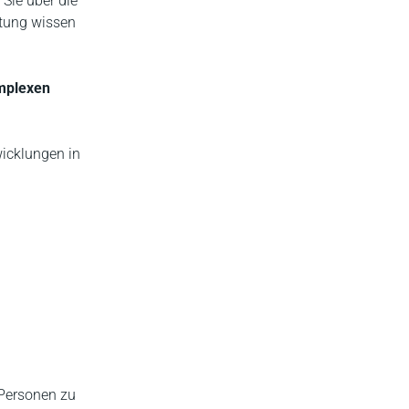
 Sie über die
atung wissen
omplexen
wicklungen in
 Personen zu