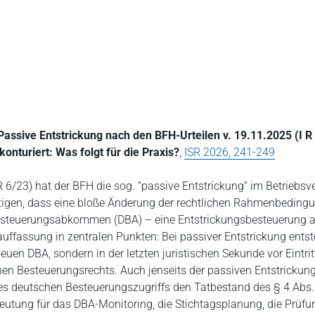
Passive Entstrickung nach den BFH-Urteilen v. 19.11.2025 (I R
onturiert: Was folgt für die Praxis?
,
ISR 2026, 241-249
R 6/23) hat der BFH die sog. “passive Entstrickung“ im Betriebs
ätigen, dass eine bloße Änderung der rechtlichen Rahmenbeding
esteuerungsabkommen (DBA) – eine Entstrickungsbesteuerung 
auffassung in zentralen Punkten: Bei passiver Entstrickung entst
en DBA, sondern in der letzten juristischen Sekunde vor Eintrit
n Besteuerungsrechts. Auch jenseits der passiven Entstrickung
des deutschen Besteuerungszugriffs den Tatbestand des § 4 Abs.
edeutung für das DBA-Monitoring, die Stichtagsplanung, die Prüfu