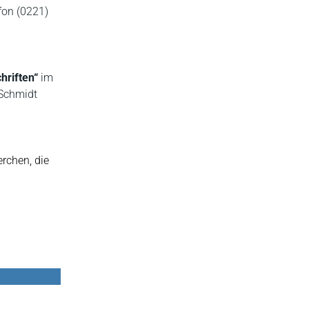
fon (0221)
chriften“
im
 Schmidt
rchen, die