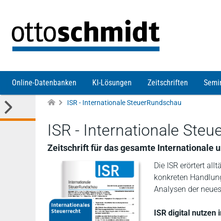
Direkt zum Inhalt
Online-Datenbanken
KI-Lösungen
Zeitschriften
Semi
ISR - Internationale SteuerRundschau
ISR - Internationale Ste
Zeitschrift für das gesamte Internationale
Die ISR erörtert al
konkreten Handlun
Analysen der neuest
ISR digital nutzen 