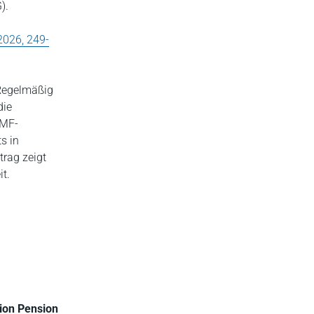
).
2026, 249-
 Regelmäßig
die
BMF-
s in
rag zeigt
t.
ion Pension