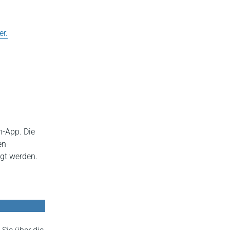
er.
n-App. Die
en-
gt werden.