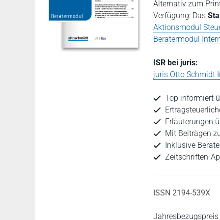
Alternativ zum Prin
Verfügung: Das
Sta
Aktionsmodul Steue
Beratermodul Inter
ISR bei juris:
juris Otto Schmidt 
Top informiert 
Ertragsteuerlic
Erläuterungen ü
Mit Beiträgen z
Inklusive Berat
Zeitschriften-A
ISSN 2194-539X
Jahresbezugspreis 