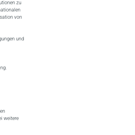
utionen zu
nationalen
isation von
egungen und
ung.
hen
i weitere