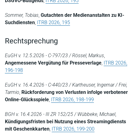
DSGVO-Bußgelds
,
ITRB 2026, 195
Sommer, Tobias
,
Gutachten der Medienanstalten zu KI-
Suchdiensten
,
ITRB 2026, 195
Rechtsprechung
EuGH v. 12.5.2026 - C-797/23 / Rössel, Markus
,
Angemessene Vergütung für Presseverlage
,
ITRB 2026,
196-198
EuGH v. 16.4.2026 - C-440/23 / Kartheuser, Ingemar / Frei,
Tarmio
,
Rückforderung von Verlusten infolge verbotener
Online-Glücksspiele
,
ITRB 2026, 198-199
BGH v. 16.4.2026 - III ZR 152/25 / Wübbeke, Michael
,
Kündigungsfristen bei Nutzung eines Streamingdiensts
mit Geschenkkarten
,
ITRB 2026, 199-200