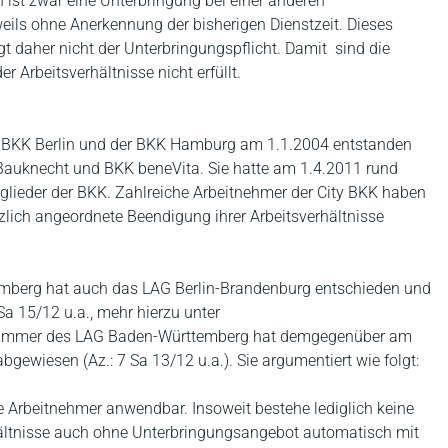
 ist zwar eine Unterbringung bei einer anderen
ils ohne Anerkennung der bisherigen Dienstzeit. Dieses
 daher nicht der Unterbringungspflicht. Damit sind die
 Arbeitsverhältnisse nicht erfüllt.
en BKK Berlin und der BKK Hamburg am 1.1.2004 entstanden
Bauknecht und BKK beneVita. Sie hatte am 1.4.2011 rund
glieder der BKK. Zahlreiche Arbeitnehmer der City BKK haben
lich angeordnete Beendigung ihrer Arbeitsverhältnisse
mberg hat auch das LAG Berlin-Brandenburg entschieden und
Sa 15/12 u.a., mehr hierzu unter
 Kammer des LAG Baden-Württemberg hat demgegenüber am
gewiesen (Az.: 7 Sa 13/12 u.a.). Sie argumentiert wie folgt:
e Arbeitnehmer anwendbar. Insoweit bestehe lediglich keine
rhältnisse auch ohne Unterbringungsangebot automatisch mit