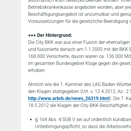
automatisch kraft Gesetzes beendet worden. Ihnen
Betriebskrankenkasse angeboten worden, aber jewe
Beschäftigungsangebot ist unzumutbar und genügt
Voraussetzungen für die gesetzliche Beendigung der
+++ Der Hintergrund:
Die City BKK war aus einer Fusion der ehemalig
und fusionierte danach am 1.1.2005 mit der BKK 
168.000 Versicherte, davon waren ca. 136.000 Mit
im gesamten Bundesgebiet Klage gegen die gesetz
erhoben.
Ähnlich wie die 1. Kammer des LAG Baden-Württe
den Klagen stattgegeben (Urt. v. 12.4.2012, Az.: 2 
http://www.arbrb.de/news_26319.html
). Die 7.
18.5.2012 die Klagen der City-BKK-Beschäftigten ab
§ 164 Abs. 4 SGB V sei auf ordentlich kündbar
Unterbringungspflicht, so dass die Arbeitsve