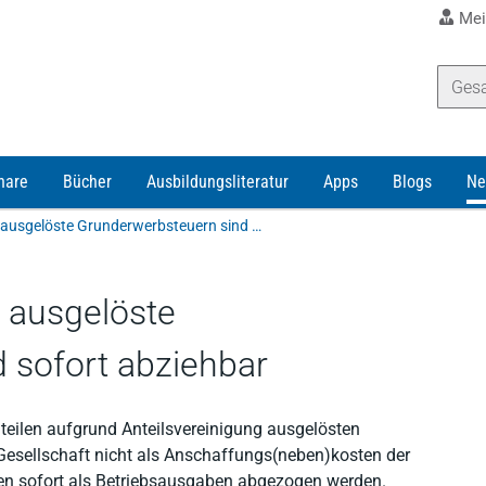
Mei
nare
Bücher
Ausbildungsliteratur
Apps
Blogs
Ne
Durch Anteilsvereinigung ausgelöste Grunderwerbsteuern sind sofort abziehbar
g ausgelöste
 sofort abziehbar
nteilen aufgrund Anteilsvereinigung ausgelösten
esellschaft nicht als Anschaffungs(neben)kosten der
nen sofort als Betriebsausgaben abgezogen werden.