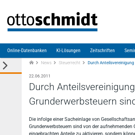
Direkt zum Inhalt
Online-Datenbanken
KI-Lösungen
Zeitschriften
Semi
News
Steuerrecht
22.06.2011
Durch Anteilsvereinigun
Grunderwerbsteuern sind
Die infolge einer Sacheinlage von Gesellschaftsa
Grunderwerbsteuern sind von der aufnehmenden G
eingebrachten Anteile zu aktivieren, sondern kön