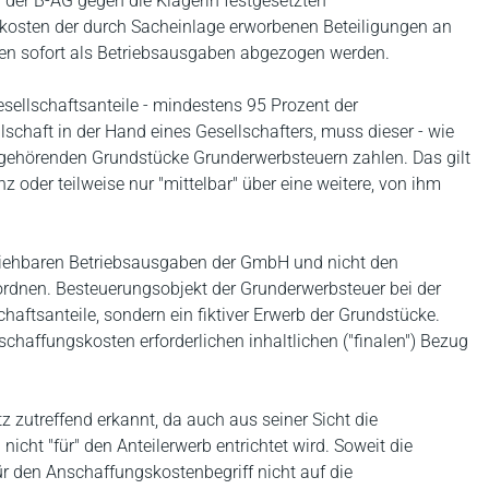
 der B-AG gegen die Klägerin festgesetzten
kosten der durch Sacheinlage erworbenen Beteiligungen an
nen sofort als Betriebsausgaben abgezogen werden.
esellschaftsanteile - mindestens 95 Prozent der
lschaft in der Hand eines Gesellschafters, muss dieser - wie
aft gehörenden Grundstücke Grunderwerbsteuern zahlen. Das gilt
z oder teilweise nur "mittelbar" über eine weitere, von ihm
ziehbaren Betriebsausgaben der GmbH und nicht den
ordnen. Besteuerungsobjekt der Grunderwerbsteuer bei der
chaftsanteile, sondern ein fiktiver Erwerb der Grundstücke.
chaffungskosten erforderlichen inhaltlichen ("finalen") Bezug
utreffend erkannt, da auch aus seiner Sicht die
icht "für" den Anteilerwerb entrichtet wird. Soweit die
r den Anschaffungskostenbegriff nicht auf die