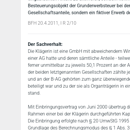
Besteuerungsobjekt der Grunderwerbsteuer bei der 
Gesellschaftsanteile, sondern ein fiktiver Erwerb 
BFH 20.4.2011, I R 2/10
Der Sachverhalt:
Die Klägerin ist eine GmbH mit abweichendem Wirts
einer AG hatte und deren sämtliche Anteile - teilw
ferner unmittelbar zu jeweils 50,1 Prozent an der
der beiden letztgenannten Gesellschaften zählte j
und an der B-AG gehörten zum ganz überwiegenden T
beteiligt war und zu der sie als Organträgerin in 
stand.
Mit Einbringungsvertrag von Juni 2000 übertrug d
Rahmen einer bei der Klägerin durchgeführten Kap
Die Einbringung erfolgte nach § 20 UmwStG 1995 z
Grundlage des Berechnungsmodus des § 1 Abs. 3 Nr.