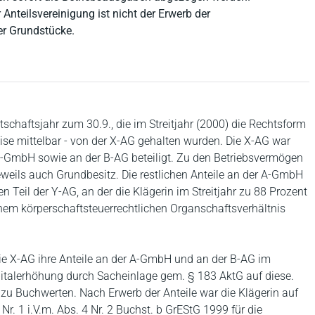
Anteilsvereinigung ist nicht der Erwerb der
der Grundstücke.
chaftsjahr zum 30.9., die im Streitjahr (2000) die Rechtsform
eise mittelbar - von der X-AG gehalten wurden. Die X-AG war
 A-GmbH sowie an der B-AG beteiligt. Zu den Betriebsvermögen
eweils auch Grundbesitz. Die restlichen Anteile an der A-GmbH
eil der Y-AG, an der die Klägerin im Streitjahr zu 88 Prozent
einem körperschaftsteuerrechtlichen Organschaftsverhältnis
ie X-AG ihre Anteile an der A-GmbH und an der B-AG im
italerhöhung durch Sacheinlage gem. § 183 AktG auf diese.
u Buchwerten. Nach Erwerb der Anteile war die Klägerin auf
 1 i.V.m. Abs. 4 Nr. 2 Buchst. b GrEStG 1999 für die