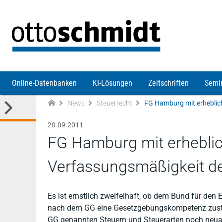
Direkt zum Inhalt
Online-Datenbanken
KI-Lösungen
Zeitschriften
Semi
News
Steuerrecht
20.09.2011
FG Hamburg mit erheblic
Verfassungsmäßigkeit d
Es ist ernstlich zweifelhaft, ob dem Bund für den
nach dem GG eine Gesetzgebungskompetenz zusteht
GG genannten Steuern und Steuerarten noch neuart