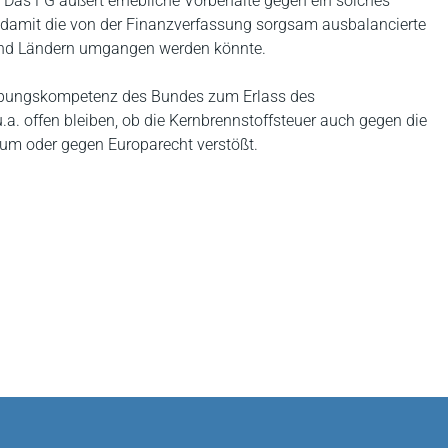
. Das FG äußert erhebliche Vorbehalte gegen ein solches
ss damit die von der Finanzverfassung sorgsam ausbalancierte
und Ländern umgangen werden könnte.
zgebungskompetenz des Bundes zum Erlass des
a. offen bleiben, ob die Kernbrennstoffsteuer auch gegen die
um oder gegen Europarecht verstößt.