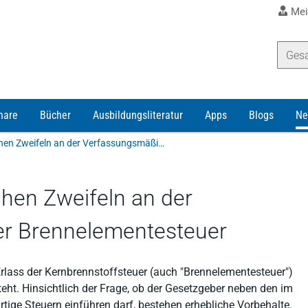
Mei
nare
Bücher
Ausbildungsliteratur
Apps
Blogs
Ne
FG Hamburg mit erheblichen Zweifeln an der Verfassungsmäßigkeit der Brennelementesteuer
hen Zweifeln an der
er Brennelementesteuer
 Erlass der Kernbrennstoffsteuer (auch "Brennelementesteuer")
. Hinsichtlich der Frage, ob der Gesetzgeber neben den im
ige Steuern einführen darf, bestehen erhebliche Vorbehalte.