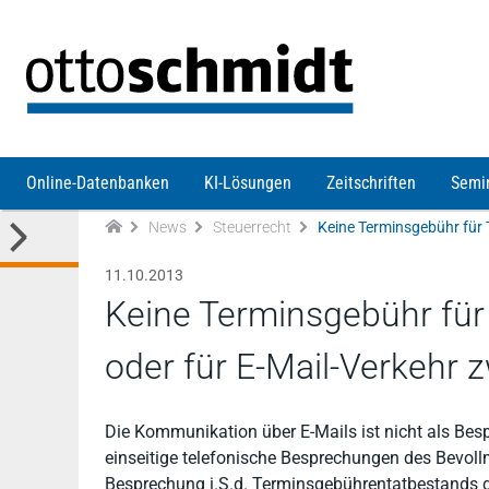
Direkt zum Inhalt
Online-Datenbanken
KI-Lösungen
Zeitschriften
Semi
News
Steuerrecht
11.10.2013
Keine Terminsgebühr für
oder für E-Mail-Verkehr 
Die Kommunikation über E-Mails ist nicht als Bes
einseitige telefonische Besprechungen des Bevollm
Besprechung i.S.d. Terminsgebührentatbestands d