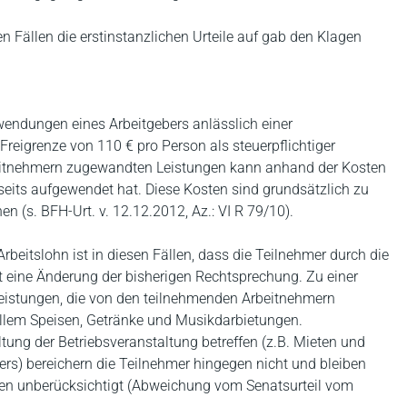
n Fällen die erstinstanzlichen Urteile auf gab den Klagen
ndungen eines Arbeitgebers anlässlich einer
 Freigrenze von 110 € pro Person als steuerpflichtiger
rbeitnehmern zugewandten Leistungen kann anhand der Kosten
rseits aufgewendet hat. Diese Kosten sind grundsätzlich zu
 (s. BFH-Urt. v. 12.12.2012, Az.: VI R 79/10).
beitslohn ist in diesen Fällen, dass die Teilnehmer durch die
et eine Änderung der bisherigen Rechtsprechung. Zu einer
Leistungen, die von den teilnehmenden Arbeitnehmern
allem Speisen, Getränke und Musikdarbietungen.
ung der Betriebsveranstaltung betreffen (z.B. Mieten und
ers) bereichern die Teilnehmer hingegen nicht und bleiben
ten unberücksichtigt (Abweichung vom Senatsurteil vom